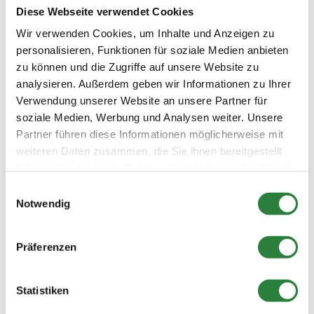
Starterlisten und Ergebnisse der
Diese Webseite verwendet Cookies
Bundeschampionate 2023
Wir verwenden Cookies, um Inhalte und Anzeigen zu
Starterlisten und Ergebnisse der
personalisieren, Funktionen für soziale Medien anbieten
Bundeschampionate 2022
zu können und die Zugriffe auf unsere Website zu
Starterlisten und Ergebnisse der
analysieren. Außerdem geben wir Informationen zu Ihrer
Bundeschampionate 2021
Verwendung unserer Website an unsere Partner für
Starterlisten und Ergebnisse der
soziale Medien, Werbung und Analysen weiter. Unsere
Bundeschampionate 2020: Springen und
Partner führen diese Informationen möglicherweise mit
Vielseitigkeit
weiteren Daten zusammen, die Sie ihnen bereitgestellt
Starterlisten und Ergebnisse der
haben oder die sie im Rahmen Ihrer Nutzung der Dienste
Bundeschampionate 2020: Reitpferde und
gesammelt haben.
Einwilligungsauswahl
Dressur
Notwendig
Starterlisten und Ergebnisse der
Bundeschampionate 2019
Präferenzen
Starterlisten und Ergebnisse der
Bundeschampionate 2018
Statistiken
Starterlisten und Ergebnisse der
Bundeschampionate 2017