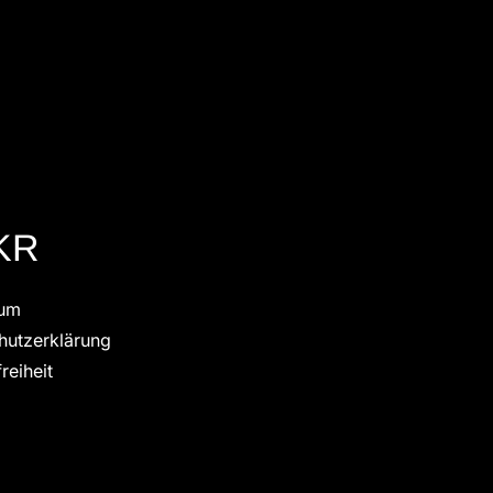
KR
sum
hutzerklärung
reiheit