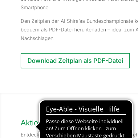
Smartphone.
Den Zeitplan der Al Shira’aa Bundeschampionate 
bequem als PDF-Datei herunterladen – ideal zum 
Nachschlagen.
Download Zeitplan als PDF-Datei
Aktionen & Entertainment
Entdecken Sie die Vielfalt der Al Shira’aa Bunde