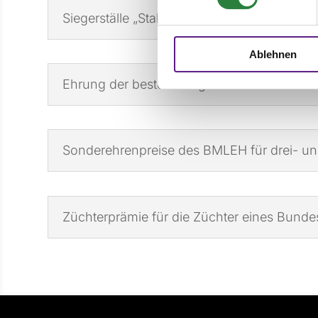
Siegerställe „Stall des Jahres“
Ablehnen
Ehrung der besten Jungzüchter
Sonderehrenpreise des BMLEH für drei- und
Züchterprämie für die Züchter eines Bun