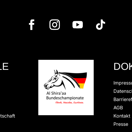
LE
DO
Impres
Datensc
Barrieref
AGB
tschaft
Kontakt
Presse