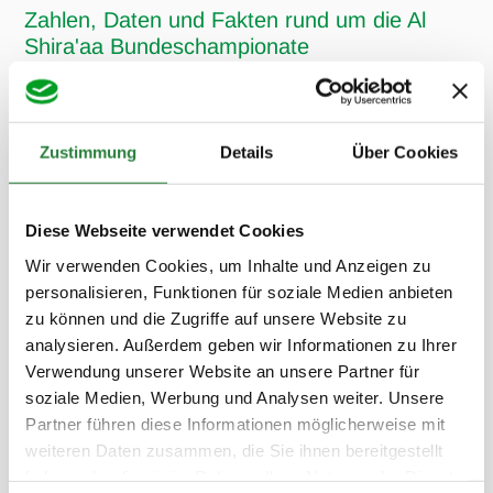
Zahlen, Daten und Fakten rund um die Al
Shira'aa Bundeschampionate
Jedes Jahr im Herbst werden auf den
Al Shira’aa
Bundeschampionaten in Warendorf
die
Zustimmung
Details
Über Cookies
Topnachwuchspferde und -ponys aus deutscher Zucht in den
Disziplinen Dressur, Springen und Vielseitigkeit in fünf
Altersklassen zu Bundeschampions gekürt. Alljährlich lockt die
Diese Webseite verwendet Cookies
Veranstaltung über 500 Teilnehmer mit rund 1.000 Pferden
Wir verwenden Cookies, um Inhalte und Anzeigen zu
und Ponys in die Emsstadt. 2026 finden die Al Shira´aa
personalisieren, Funktionen für soziale Medien anbieten
Bundeschampionate vom 25. bis 30.08.2026 statt.
zu können und die Zugriffe auf unsere Website zu
analysieren. Außerdem geben wir Informationen zu Ihrer
Verwendung unserer Website an unsere Partner für
1000
soziale Medien, Werbung und Analysen weiter. Unsere
Partner führen diese Informationen möglicherweise mit
PFERDE
weiteren Daten zusammen, die Sie ihnen bereitgestellt
haben oder die sie im Rahmen Ihrer Nutzung der Dienste