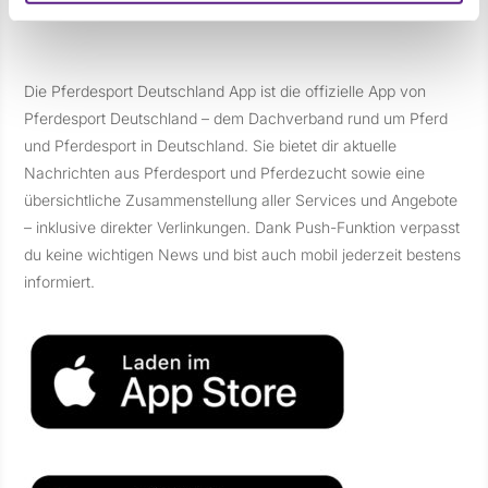
Die Pferdesport Deutschland App ist die offizielle App von
Pferdesport Deutschland – dem Dachverband rund um Pferd
und Pferdesport in Deutschland. Sie bietet dir aktuelle
Nachrichten aus Pferdesport und Pferdezucht sowie eine
übersichtliche Zusammenstellung aller Services und Angebote
– inklusive direkter Verlinkungen. Dank Push-Funktion verpasst
du keine wichtigen News und bist auch mobil jederzeit bestens
informiert.