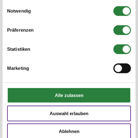
gesammelt haben.
Einwilligungsauswahl
Notwendig
180
AUSSTELLER
Präferenzen
Statistiken
38000
Marketing
BESUCHER
Alle zulassen
Auswahl erlauben
ALLE INFOS DIREKT AUF IHR HANDY
Ablehnen
Die Pferdesport Deutschland App