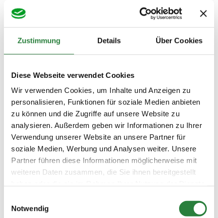
Hotels und Unterkünfte
Zustimmung
Details
Über Cookies
Diese Webseite verwendet Cookies
Ausstellerbereich: Shoppen, Essen
und Trinken
Wir verwenden Cookies, um Inhalte und Anzeigen zu
personalisieren, Funktionen für soziale Medien anbieten
zu können und die Zugriffe auf unsere Website zu
analysieren. Außerdem geben wir Informationen zu Ihrer
Informationen für Personen mit
Verwendung unserer Website an unsere Partner für
Behinderung
soziale Medien, Werbung und Analysen weiter. Unsere
Partner führen diese Informationen möglicherweise mit
weiteren Daten zusammen, die Sie ihnen bereitgestellt
Dürfen Hunde mit zu den Al Shira'aa
haben oder die sie im Rahmen Ihrer Nutzung der Dienste
Bundeschampionaten gebracht
gesammelt haben.
Einwilligungsauswahl
werden?
Notwendig